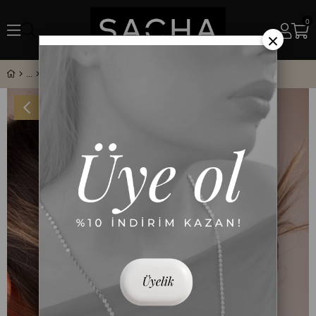
0
×
Yıldız Figürlü Ezme Formlu Gold Metal Mandal Toka