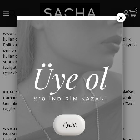
0
×
www.sachastore.com adresinde mukim www.sachastore.com
kullanıcıların bu web sitesi üzerinden ilettikleri kişisel bilgilerini, Gizlilik
Politikası ile belirlenen amaçlar ve kapsam dışında kullanmayacak, ayrıca
izinsiz olarak üçüncü kişilerle paylaşmayacaktır. Bununla beraber
kullanıcı, paylaşmış olduğu bilgilerinin kendisine özel avantajların
sunulabilmesi, satış, pazarlama ve benzer amaçlı her türlü iletişim
faaliyetlerinin bildirimi maksatlarıyla, tüm www.sachastore.com
İştirakleri ile de paylaşımına izin vermektedir.
Kişisel bilgiler; ad soyadı, doğum tarihi, ev adresi, mobil ve sabit telefon
numarası, e-posta adresi gibi kullanıcıyı doğrudan ya da dolaylı olarak
tanımlamaya yönelik her türlü kişisel bilgiyi içermekte olup, kısaca “Gizli
Bilgiler” olarak anılacaktır.
www.sachastore.com, kişisel bilgileri kendi bünyesinde profilleme,
istatistiksel çalışmalar, reklam, tanıtım, pazarlama ve sair iletişim
faaliyetleri amacıyla kullanabilecek ve sadece bu çalışmaların yapılması