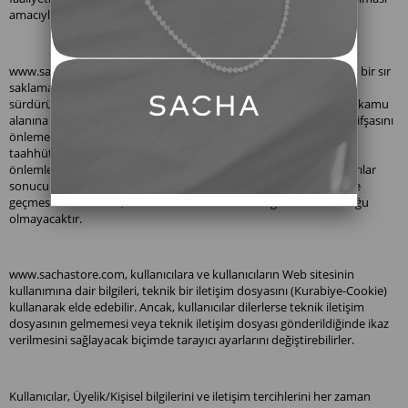
amacıyla bilginiz dahilinde olan 3.kişiler ile paylaşabilecektir.
www.sachastore.com, kişisel bilgileri kesinlikle gizli tutmayı, bunu bir sır
saklama yükümlülüğü olarak addetmeyi, gizliliğin sağlanması ve
sürdürülmesi, gizli bilginin tamamının veya herhangi bir kısmının kamu
alanına girmesini veya yetkisiz kullanımını veya üçüncü bir kişiye ifşasını
önlemek için gerekli tedbirleri almayı ve gerekli özeni göstermeyi
taahhüt etmektedir. www.sachastore.com gerekli bilgi güvenliği
önlemlerini almasına karşın web sitesine ve sisteme yapılan saldırılar
sonucunda gizli bilgilerin zarar görmesi veya üçüncü kişilerin eline
geçmesi durumunda, sachastore.com’un herhangi bir sorumluluğu
olmayacaktır.
www.sachastore.com, kullanıcılara ve kullanıcıların Web sitesinin
kullanımına dair bilgileri, teknik bir iletişim dosyasını (Kurabiye-Cookie)
kullanarak elde edebilir. Ancak, kullanıcılar dilerlerse teknik iletişim
dosyasının gelmemesi veya teknik iletişim dosyası gönderildiğinde ikaz
verilmesini sağlayacak biçimde tarayıcı ayarlarını değiştirebilirler.
Kullanıcılar, Üyelik/Kişisel bilgilerini ve iletişim tercihlerini her zaman