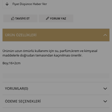
Fiyat Düşünce Haber Ver
TAVSIYE ET
YORUM YAZ
ÜRÜN ÖZELLIKLERI
Ürünün uzun ömürlü kullanımı için su, parfüm,krem ve kimyasal
maddelerle doğrudan temasından kaçınılması önerilir.
Boy;16+2cm
YORUMLAR
(0)
ÖDEME SEÇENEKLERI