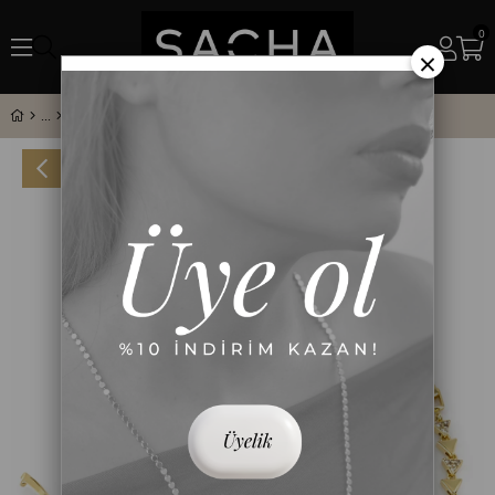
0
×
Üçgen Zirkon Taş ve Plaka Sıralı Bileklik