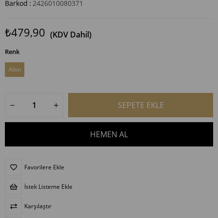
Barkod
:
2426010080371
₺479,90
(KDV Dahil)
Renk
Altın
Favorilere Ekle
İstek Listeme Ekle
Karşılaştır