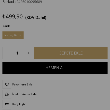
Barkod
:
2426010095689
₺499,90
(KDV Dahil)
Renk
Gümüş Renkli
Favorilere Ekle
İstek Listeme Ekle
Karşılaştır