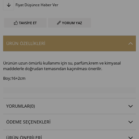
Fiyat Düşünce Haber Ver
TAVSIYE ET
YORUM YAZ
ÜRÜN ÖZELLIKLERI
Ürünün uzun ömürlü kullanımı için su, parfüm,krem ve kimyasal
maddelerle doğrudan temasından kaçınılması önerilir.
Boy;16+2cm
YORUMLAR
(0)
ÖDEME SEÇENEKLERI
ÜRÜN ÖNERILERI