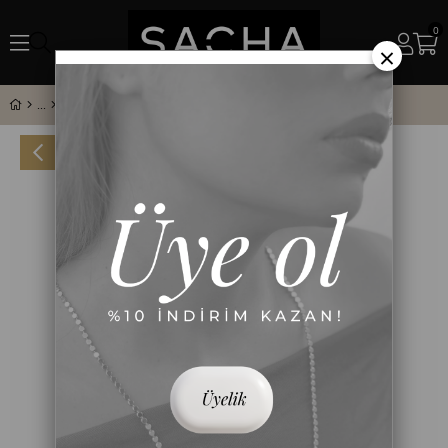
0
×
Taş Sıralı Renkli Bileklik