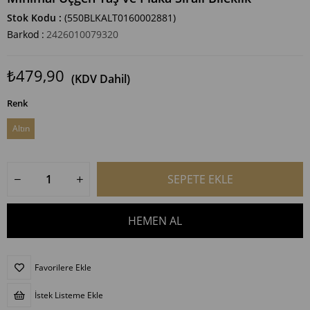
Stok Kodu
(550BLKALT0160002881)
Barkod
:
2426010079320
₺479,90
(KDV Dahil)
Renk
Altın
Favorilere Ekle
İstek Listeme Ekle