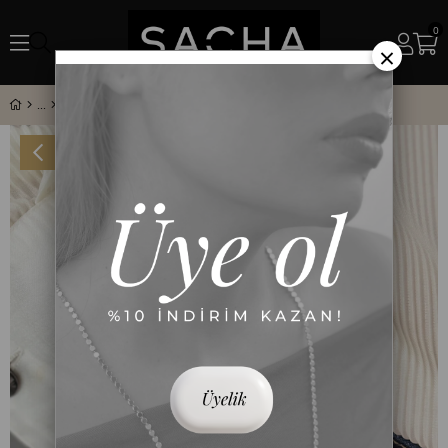
0
×
Minimal Üçgen Taş ve Plaka Sıralı Bileklik