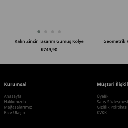
Kalın Zincir Tasarım Gümüş Kolye
Geometrik 
SEPETE EKLE
SEPETE EKLE
₺749,90
Kurumsal
Müşteri İlişkil
Anasayfa
Üyelik
Hakkımızda
Satış Sözleşmes
Mağazalarımız
Gizlilik Politikası
Bize Ulaşın
KVKK