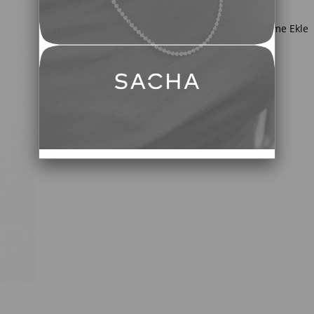
Favorilere Ekle
İstek Listeme Ekle
TAVSIYE ET
YORUM YAZ