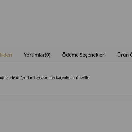
ikleri
Yorumlar
(0)
Ödeme Seçenekleri
Ürün Ö
ddelerle doğrudan temasından kaçınılması önerilir.