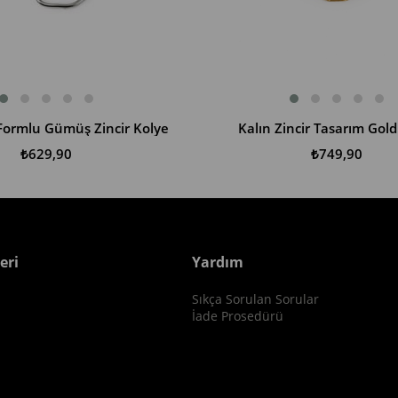
Formlu Gümüş Zincir Kolye
Kalın Zincir Tasarım Gold
SEPETE EKLE
₺629,90
₺749,90
eri
Yardım
Sıkça Sorulan Sorular
i
İade Prosedürü