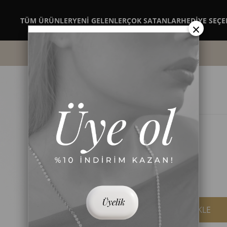
TÜM ÜRÜNLER
YENİ GELENLER
ÇOK SATANLAR
HEDİYE SEÇE
×
Kuzey Yıldızlı ve Taş Sıralı Bileklik
Stok Kodu
(550BLKALT0160003001)
Barkod
:
2426010079504
₺549,90
(KDV Dahil)
Renk
Altın