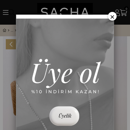
0
×
Küp Figürlü Yılan Zincirli Gold Y Kolye