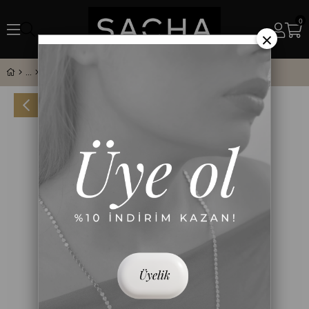
0
×
Geometrik Taş Sıralı Bileklik