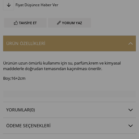
Fiyat Düşünce Haber Ver
TAVSIYE ET
YORUM YAZ
ÜRÜN ÖZELLIKLERI
Ürünün uzun ömürlü kullanımı için su, parfüm,krem ve kimyasal
maddelerle doğrudan temasından kaçınılması önerilir.
Boy;16+2cm
YORUMLAR
(0)
ÖDEME SEÇENEKLERI