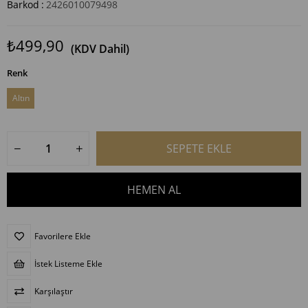
Barkod
:
2426010079498
₺499,90
(KDV Dahil)
Renk
Altın
Favorilere Ekle
İstek Listeme Ekle
Karşılaştır