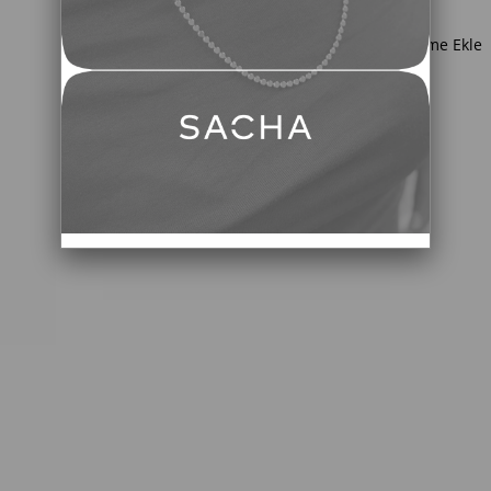
Favorilere Ekle
İstek Listeme Ekle
TAVSIYE ET
YORUM YAZ