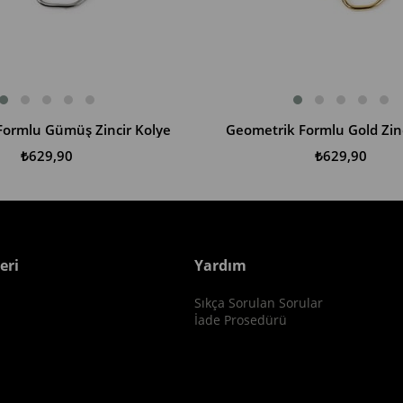
Formlu Gümüş Zincir Kolye
Geometrik Formlu Gold Zinc
SEPETE EKLE
₺629,90
₺629,90
eri
Yardım
Sıkça Sorulan Sorular
i
İade Prosedürü