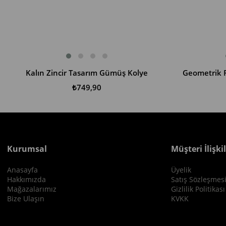
Kalın Zincir Tasarım Gümüş Kolye
Geometrik 
SEPETE EKLE
SEPETE EKLE
₺749,90
Kurumsal
Müşteri İlişkil
Anasayfa
Üyelik
Hakkımızda
Satış Sözleşmes
Mağazalarımız
Gizlilik Politikası
Bize Ulaşın
KVKK