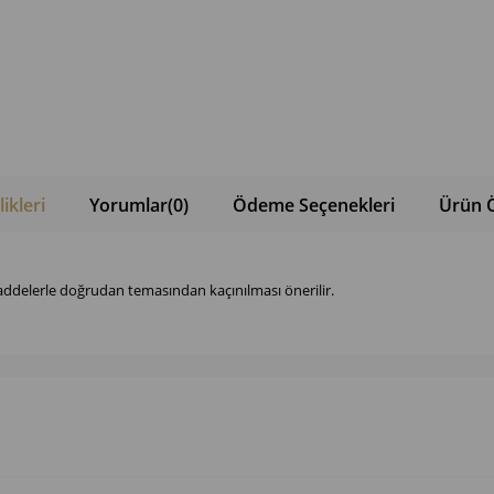
ikleri
Yorumlar
(0)
Ödeme Seçenekleri
Ürün Ö
ddelerle doğrudan temasından kaçınılması önerilir.