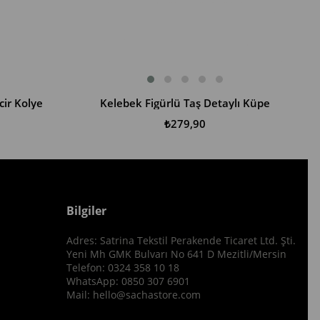
ir Kolye
Kelebek Figürlü Taş Detaylı Küpe
SEPETE EKLE
₺279,90
Bilgiler
Adres: Satrina Tekstil Perakende Ticaret Ltd. Şti.
Yeni Mh GMK Bulvarı No 641 D Mezitli/Mersin
Telefon: 0324 358 10 18
WhatsApp: 0850 307 6901
Mail:
hello@sachastore.com