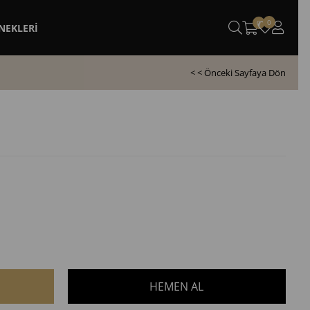
0
0
NEKLERİ
< < Önceki Sayfaya Dön