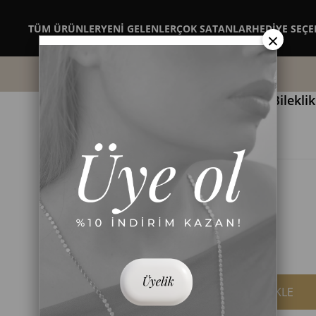
TÜM ÜRÜNLER
YENİ GELENLER
ÇOK SATANLAR
HEDİYE SEÇE
×
Daire Plaka ve Taş Sıralı Minimal Bileklik
Stok Kodu
(550BLKALT0160002611)
Barkod
:
2426010079023
₺479,90
(KDV Dahil)
Renk
Altın